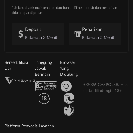
* Selama bank maintenance dan bank offline deposit dan penarikan
tidak dapat diproses
Deposit
Penarikan
Rata-rata 3 Menit
Rata-rata 5 Menit
Bersertifikasi
Tanggung
Browser
Dari
Jawab
Yang
Bermain
Didukung
©2026 GASPOL88. Hak
cipta dilindungi | 18+
Platform Penyedia Layanan