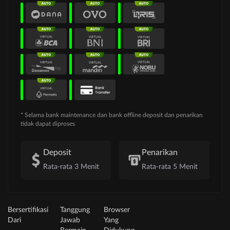
* Selama bank maintenance dan bank offline deposit dan penarikan
tidak dapat diproses
Deposit
Penarikan
Rata-rata 3 Menit
Rata-rata 5 Menit
Bersertifikasi
Tanggung
Browser
Dari
Jawab
Yang