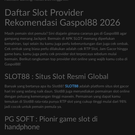
Daftar Slot Provider
Rekomendasi Gaspol88 2026
Masih pemain slot pemula? Sini diajarin gimana caranya gas di Gaspol88 agar
gampang menang Jackpot. Bermain di APK SLOT memang diperlukan
kemahiran, tapi selain itu kamu juga perlu keberuntungan dan juga cek ombak.
Cek ombak yang biasa perlu dilakukan adalah cek RTP Slot, Jam Gacor hingga
game baru, kamu juga perlu cek provider slot terpercaya sebelum mulai
bermain. Berikut rangkuman top provider slot online yang wajib kamu coba di
Gaspol88!
SLOT88 : Situs Slot Resmi Global
Banyak yang bertanya apa itu Slot88?
SLOT88
adalah platform situs slot gacor
hari ini yang sedang naik daun. Slot88 juga menyediakan permainan slot online
dengan peluang kemenangan tinggi maxwin. Permainan yang dapat kamu
temukan di Slot88 rata-rata punya RTP slot yang cukup tinggi mulai dari 98%
jadi cocok untuk pemain pemula ya.
PG SOFT : Pionir game slot di
handphone