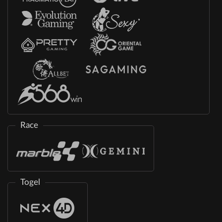
Race
Togel