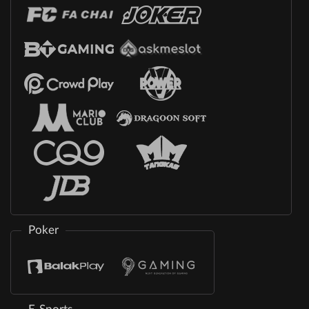
Poker