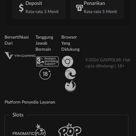
Deposit
Penarikan
Rata-rata 3 Menit
Rata-rata 5 Menit
Bersertifikasi
Tanggung
Browser
Dari
Jawab
Yang
Bermain
Didukung
©2026 GASPOL88. Hak
cipta dilindungi | 18+
Platform Penyedia Layanan
Slots