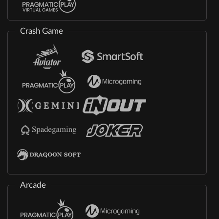
Crash Game
Arcade