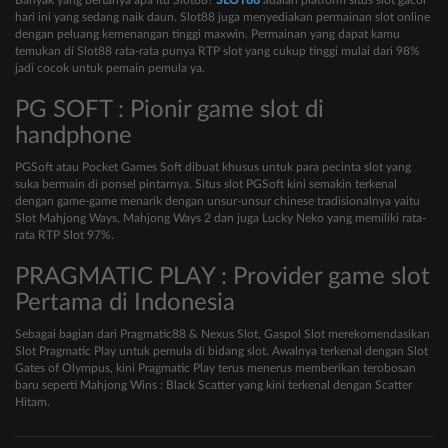
hari ini yang sedang naik daun. Slot88 juga menyediakan permainan slot online
dengan peluang kemenangan tinggi maxwin. Permainan yang dapat kamu
temukan di Slot88 rata-rata punya RTP slot yang cukup tinggi mulai dari 98%
jadi cocok untuk pemain pemula ya.
PG SOFT : Pionir game slot di
handphone
PGSoft atau Pocket Games Soft dibuat khusus untuk para pecinta slot yang
suka bermain di ponsel pintarnya. Situs slot PGSoft kini semakin terkenal
dengan game-game menarik dengan unsur-unsur chinese tradisionalnya yaitu
Slot Mahjong Ways, Mahjong Ways 2 dan juga Lucky Neko yang memiliki rata-
rata RTP Slot 97%.
PRAGMATIC PLAY : Provider game slot
Pertama di Indonesia
Sebagai bagian dari Pragmatic88 & Nexus Slot, Gaspol Slot merekomendasikan
Slot Pragmatic Play untuk pemula di bidang slot. Awalnya terkenal dengan Slot
Gates of Olympus, kini Pragmatic Play terus menerus memberikan terobosan
baru seperti Mahjong Wins : Black Scatter yang kini terkenal dengan Scatter
Hitam.