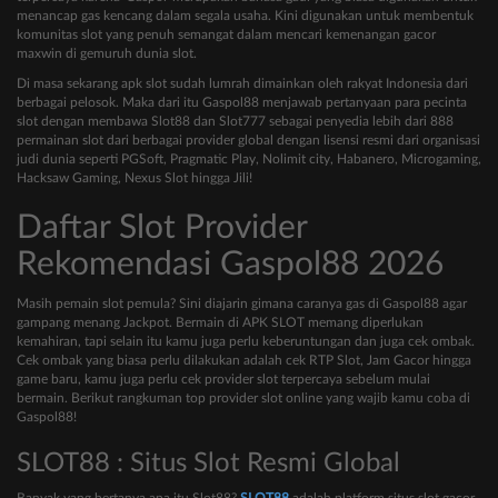
menancap gas kencang dalam segala usaha. Kini digunakan untuk membentuk
komunitas slot yang penuh semangat dalam mencari kemenangan gacor
maxwin di gemuruh dunia slot.
Di masa sekarang apk slot sudah lumrah dimainkan oleh rakyat Indonesia dari
berbagai pelosok. Maka dari itu Gaspol88 menjawab pertanyaan para pecinta
slot dengan membawa Slot88 dan Slot777 sebagai penyedia lebih dari 888
permainan slot dari berbagai provider global dengan lisensi resmi dari organisasi
judi dunia seperti PGSoft, Pragmatic Play, Nolimit city, Habanero, Microgaming,
Hacksaw Gaming, Nexus Slot hingga Jili!
Daftar Slot Provider
Rekomendasi Gaspol88 2026
Masih pemain slot pemula? Sini diajarin gimana caranya gas di Gaspol88 agar
gampang menang Jackpot. Bermain di APK SLOT memang diperlukan
kemahiran, tapi selain itu kamu juga perlu keberuntungan dan juga cek ombak.
Cek ombak yang biasa perlu dilakukan adalah cek RTP Slot, Jam Gacor hingga
game baru, kamu juga perlu cek provider slot terpercaya sebelum mulai
bermain. Berikut rangkuman top provider slot online yang wajib kamu coba di
Gaspol88!
SLOT88 : Situs Slot Resmi Global
Banyak yang bertanya apa itu Slot88?
SLOT88
adalah platform situs slot gacor