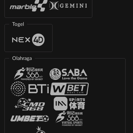
Togel
Olahraga