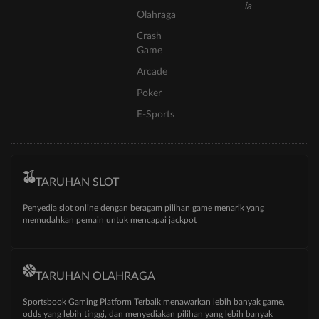
Olahraga
Crash
Game
Arcade
Poker
E-Sports
TARUHAN SLOT
Penyedia slot online dengan beragam pilihan game menarik yang
memudahkan pemain untuk mencapai jackpot
TARUHAN OLAHRAGA
Sportsbook Gaming Platform Terbaik menawarkan lebih banyak game,
odds yang lebih tinggi, dan menyediakan pilihan yang lebih banyak