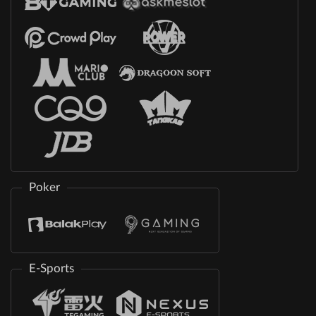
Poker
E-Sports