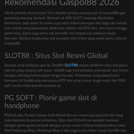
Rekomendasi Gaspol88 2026
Masih pemain slot pemula? Sini diajarin gimana caranya gas di Gaspol88 agar
gampang menang Jackpot. Bermain di APK SLOT memang diperlukan
kemahiran, tapi selain itu kamu juga perlu keberuntungan dan juga cek ombak.
Cek ombak yang biasa perlu dilakukan adalah cek RTP Slot, Jam Gacor hingga
game baru, kamu juga perlu cek provider slot terpercaya sebelum mulai
bermain. Berikut rangkuman top provider slot online yang wajib kamu coba di
Gaspol88!
SLOT88 : Situs Slot Resmi Global
Banyak yang bertanya apa itu Slot88?
SLOT88
adalah platform situs slot gacor
hari ini yang sedang naik daun. Slot88 juga menyediakan permainan slot online
dengan peluang kemenangan tinggi maxwin. Permainan yang dapat kamu
temukan di Slot88 rata-rata punya RTP slot yang cukup tinggi mulai dari 98%
jadi cocok untuk pemain pemula ya.
PG SOFT : Pionir game slot di
handphone
PGSoft atau Pocket Games Soft dibuat khusus untuk para pecinta slot yang
suka bermain di ponsel pintarnya. Situs slot PGSoft kini semakin terkenal
dengan game-game menarik dengan unsur-unsur chinese tradisionalnya yaitu
Slot Mahjong Ways, Mahjong Ways 2 dan juga Lucky Neko yang memiliki rata-