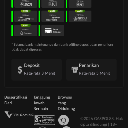
* Selama bank maintenance dan bank offline deposit dan penarikan
tidak dapat diproses
Deposit
Penarikan
Rata-rata 3 Menit
Rata-rata 5 Menit
Bersertifikasi
Tanggung
Browser
Dari
Jawab
Yang
Bermain
Didukung
©2026 GASPOL88. Hak
cipta dilindungi | 18+