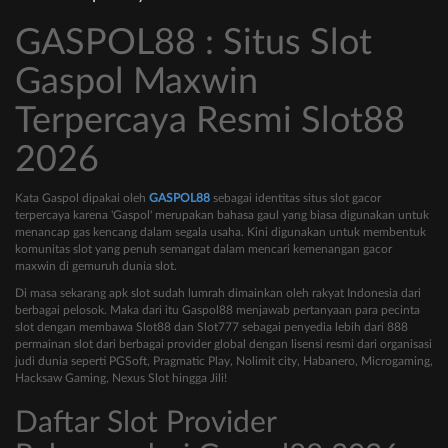
GASPOL88 : Situs Slot
Gaspol Maxwin
Terpercaya Resmi Slot88
2026
Kata Gaspol dipakai oleh
GASPOL88
sebagai identitas situs slot gacor
terpercaya karena 'Gaspol' merupakan bahasa gaul yang biasa digunakan untuk
menancap gas kencang dalam segala usaha. Kini digunakan untuk membentuk
komunitas slot yang penuh semangat dalam mencari kemenangan gacor
maxwin di gemuruh dunia slot.
Di masa sekarang apk slot sudah lumrah dimainkan oleh rakyat Indonesia dari
berbagai pelosok. Maka dari itu Gaspol88 menjawab pertanyaan para pecinta
slot dengan membawa Slot88 dan Slot777 sebagai penyedia lebih dari 888
permainan slot dari berbagai provider global dengan lisensi resmi dari organisasi
judi dunia seperti PGSoft, Pragmatic Play, Nolimit city, Habanero, Microgaming,
Hacksaw Gaming, Nexus Slot hingga Jili!
Daftar Slot Provider