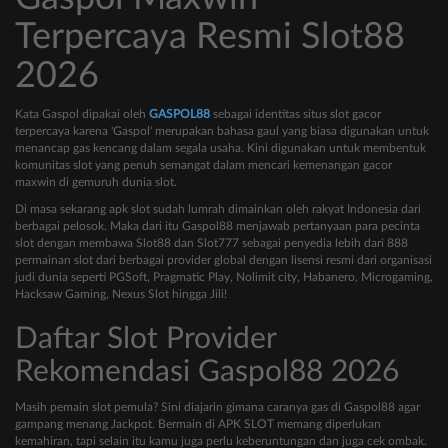
Terpercaya Resmi Slot88
2026
Kata Gaspol dipakai oleh
GASPOL88
sebagai identitas situs slot gacor
terpercaya karena 'Gaspol' merupakan bahasa gaul yang biasa digunakan untuk
menancap gas kencang dalam segala usaha. Kini digunakan untuk membentuk
komunitas slot yang penuh semangat dalam mencari kemenangan gacor
maxwin di gemuruh dunia slot.
Di masa sekarang apk slot sudah lumrah dimainkan oleh rakyat Indonesia dari
berbagai pelosok. Maka dari itu Gaspol88 menjawab pertanyaan para pecinta
slot dengan membawa Slot88 dan Slot777 sebagai penyedia lebih dari 888
permainan slot dari berbagai provider global dengan lisensi resmi dari organisasi
judi dunia seperti PGSoft, Pragmatic Play, Nolimit city, Habanero, Microgaming,
Hacksaw Gaming, Nexus Slot hingga Jili!
Daftar Slot Provider
Rekomendasi Gaspol88 2026
Masih pemain slot pemula? Sini diajarin gimana caranya gas di Gaspol88 agar
gampang menang Jackpot. Bermain di APK SLOT memang diperlukan
kemahiran, tapi selain itu kamu juga perlu keberuntungan dan juga cek ombak.