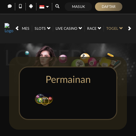
MASUK
DAFTAR
HOT GAMES
SLOTS
LIVE CASINO
RACE
TOGEL
OLA
Permainan
i