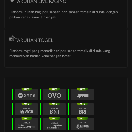
TARUHAN LIVE KASINO
Platform Pilihan bagi perusahaan-perusahaan terbaik di dunia, dengan
pilihan variasi game terbanyak
TARUHAN TOGEL
Platform togel yang menarik dari perusahan terbaik di dunia yang
menawarkan hadiah kemenangan besar