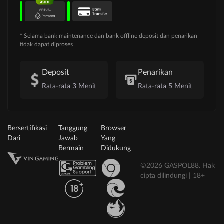
* Selama bank maintenance dan bank offline deposit dan penarikan
tidak dapat diproses
Deposit
Penarikan
Rata-rata 3 Menit
Rata-rata 5 Menit
Bersertifikasi
Tanggung
Browser
Dari
Jawab
Yang
Bermain
Didukung
©2026 GASPOL88. Hak
cipta dilindungi | 18+