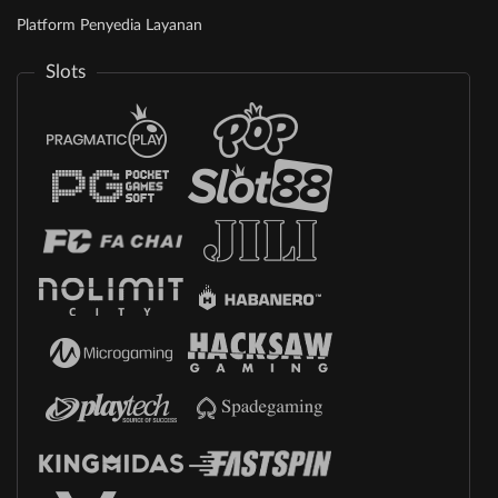
Platform Penyedia Layanan
Slots