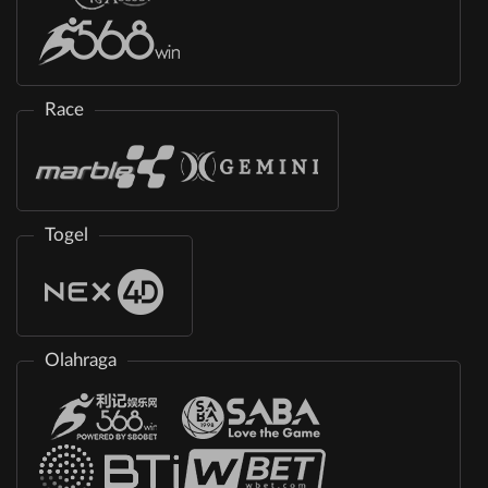
Race
Togel
Olahraga