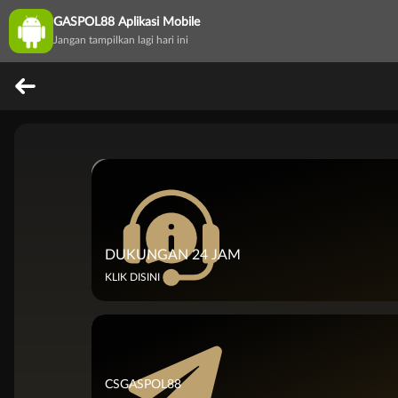
GASPOL88 Aplikasi Mobile
Jangan tampilkan lagi hari ini
DUKUNGAN 24 JAM
KLIK DISINI
CSGASPOL88