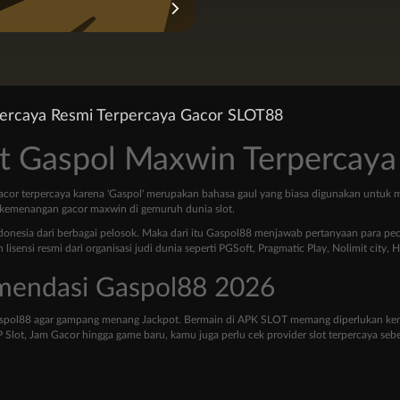
percaya Resmi Terpercaya Gacor SLOT88
t Gaspol Maxwin Terpercaya
t gacor terpercaya karena 'Gaspol' merupakan bahasa gaul yang biasa digunakan untu
kemenangan gacor maxwin di gemuruh dunia slot.
ndonesia dari berbagai pelosok. Maka dari itu Gaspol88 menjawab pertanyaan para p
 lisensi resmi dari organisasi judi dunia seperti PGSoft, Pragmatic Play, Nolimit cit
omendasi Gaspol88 2026
Gaspol88 agar gampang menang Jackpot. Bermain di APK SLOT memang diperlukan kema
Slot, Jam Gacor hingga game baru, kamu juga perlu cek provider slot terpercaya seb