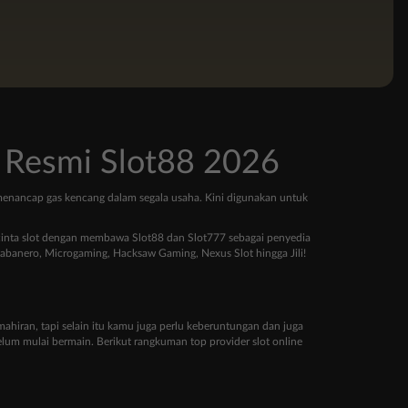
 Resmi Slot88 2026
k menancap gas kencang dalam segala usaha. Kini digunakan untuk
ecinta slot dengan membawa Slot88 dan Slot777 sebagai penyedia
y, Habanero, Microgaming, Hacksaw Gaming, Nexus Slot hingga Jili!
hiran, tapi selain itu kamu juga perlu keberuntungan dan juga
elum mulai bermain. Berikut rangkuman top provider slot online