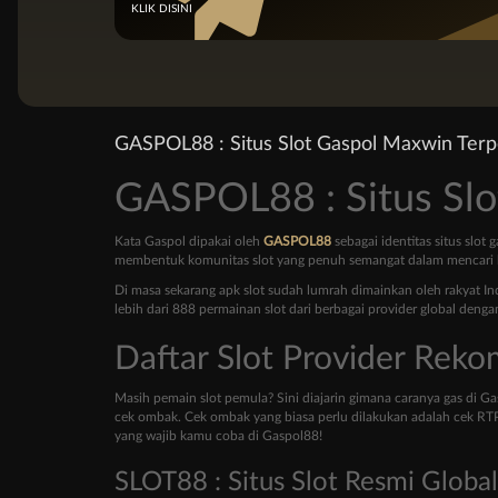
KLIK DISINI
GASPOL88 : Situs Slot Gaspol Maxwin Ter
GASPOL88 : Situs Slo
Kata Gaspol dipakai oleh
GASPOL88
sebagai identitas situs slo
membentuk komunitas slot yang penuh semangat dalam mencari 
Di masa sekarang apk slot sudah lumrah dimainkan oleh rakyat I
lebih dari 888 permainan slot dari berbagai provider global dengan
Daftar Slot Provider Rek
Masih pemain slot pemula? Sini diajarin gimana caranya gas di 
cek ombak. Cek ombak yang biasa perlu dilakukan adalah cek RTP 
yang wajib kamu coba di Gaspol88!
SLOT88 : Situs Slot Resmi Global