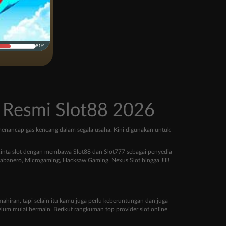
81%
 Resmi Slot88 2026
k menancap gas kencang dalam segala usaha. Kini digunakan untuk
ecinta slot dengan membawa Slot88 dan Slot777 sebagai penyedia
y, Habanero, Microgaming, Hacksaw Gaming, Nexus Slot hingga Jili!
hiran, tapi selain itu kamu juga perlu keberuntungan dan juga
elum mulai bermain. Berikut rangkuman top provider slot online