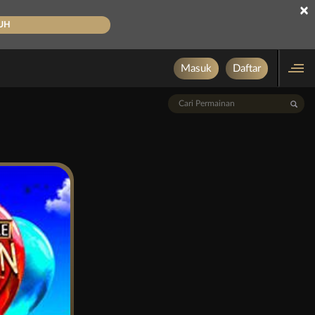
×
UH
Masuk
Daftar