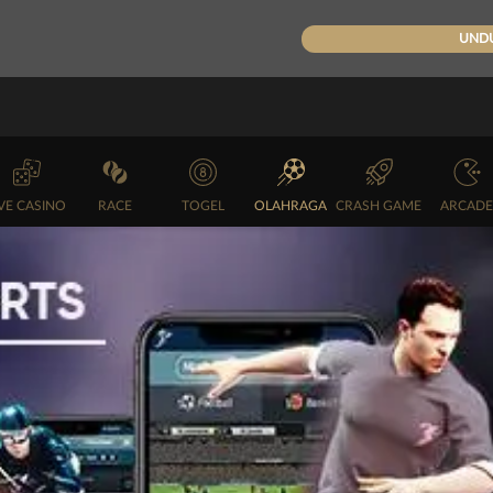
UND
IVE CASINO
RACE
TOGEL
OLAHRAGA
CRASH GAME
ARCADE