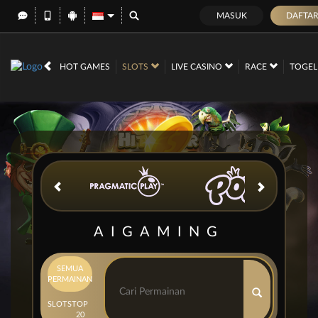
MASUK
DAFTA
IDR
12,682,184,
HOT GAMES
SLOTS
LIVE CASINO
RACE
TOGE
AIGAMING
SEMUA
PERMAINAN
SLOTS
TOP
20