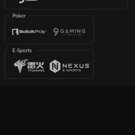
Poker
E-Sports