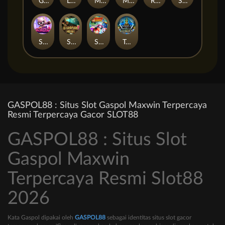
Guardian of Gold
Lumina Drift
Magica Owl
Mecha Kaiju
Robinhood Quest
Space Cat
Spider Woman
Steampunk Heist
Sushi Avenger
Temple of Horus
GASPOL88 : Situs Slot Gaspol Maxwin Terpercaya
Resmi Terpercaya Gacor SLOT88
GASPOL88 : Situs Slot
Gaspol Maxwin
Terpercaya Resmi Slot88
2026
Kata Gaspol dipakai oleh
GASPOL88
sebagai identitas situs slot gacor