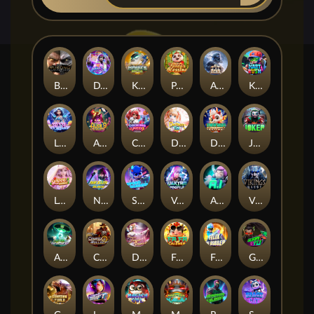
Black WuKong
DJ Maxx
Kaiju Battle
PANDA BLESSING
AI OF ZEUS
Kart Rush
Little Mermaid
Alice Dream
Cooking Red
Demon Fox
Dragon Festive
Joker
Love Paradise
Nexus Blade
Speed Runner
Valkyrie Profile
A.I
Viking Quest
Alien Invasion
Cowboy Bullseye
Dance Dance Dance
Fa Fa Caishen
Felix The Robber
Guan Yu