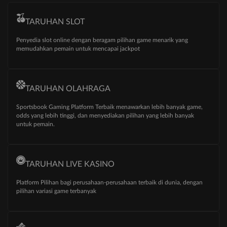
TARUHAN SLOT
Penyedia slot online dengan beragam pilihan game menarik yang
memudahkan pemain untuk mencapai jackpot
TARUHAN OLAHRAGA
Sportsbook Gaming Platform Terbaik menawarkan lebih banyak game,
odds yang lebih tinggi, dan menyediakan pilihan yang lebih banyak
untuk pemain.
TARUHAN LIVE KASINO
Platform Pilihan bagi perusahaan-perusahaan terbaik di dunia, dengan
pilihan variasi game terbanyak