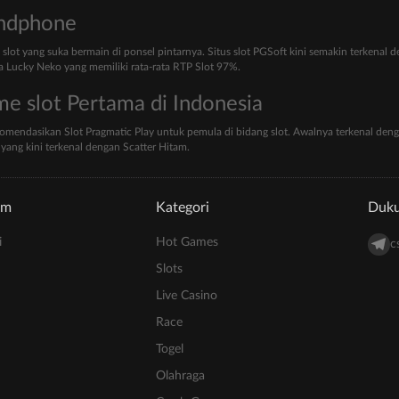
andphone
slot yang suka bermain di ponsel pintarnya. Situs slot PGSoft kini semakin terkena
a Lucky Neko yang memiliki rata-rata RTP Slot 97%.
 slot Pertama di Indonesia
omendasikan Slot Pragmatic Play untuk pemula di bidang slot. Awalnya terkenal deng
yang kini terkenal dengan Scatter Hitam.
rm
Kategori
Duk
i
Hot Games
c
Slots
Live Casino
Race
Togel
Olahraga