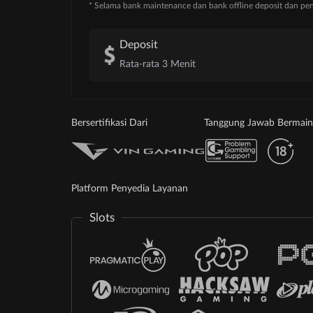
* Selama bank maintenance dan bank offline deposit dan pen
Deposit
Rata-rata 3 Menit
Bersertifikasi Dari
Tanggung Jawab Bermain
Platform Penyedia Layanan
Slots