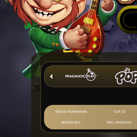
SEMUA PERMAINAN
TOP 20
BONUS BUY
REEL KINGDOM