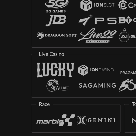
Live Casino
Race
T