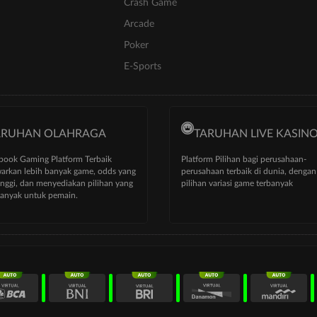
Crash Game
Arcade
Poker
E-Sports
ARUHAN OLAHRAGA
TARUHAN LIVE KASIN
book Gaming Platform Terbaik
Platform Pilihan bagi perusahaan-
rkan lebih banyak game, odds yang
perusahaan terbaik di dunia, dengan
tinggi, dan menyediakan pilihan yang
pilihan variasi game terbanyak
banyak untuk pemain.