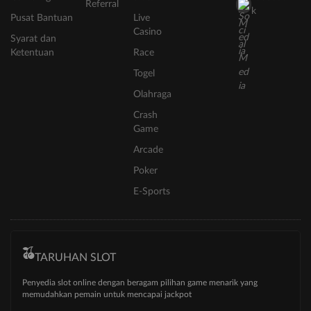
Referral
k
Pusat Bantuan
Live
Casino
Syarat dan
Ketentuan
Race
Togel
Olahraga
Crash
Game
Arcade
Poker
E-Sports
TARUHAN SLOT
Penyedia slot online dengan beragam pilihan game menarik yang
memudahkan pemain untuk mencapai jackpot