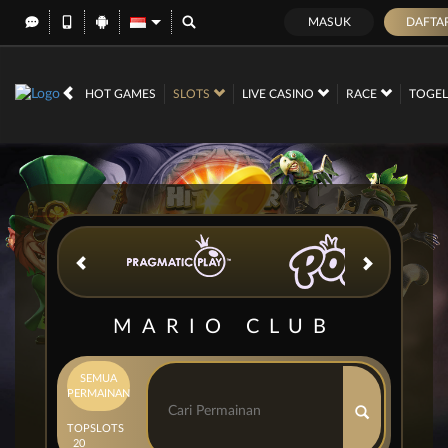
MASUK
DAFTA
IDR
12,673,986,
HOT GAMES
SLOTS
LIVE CASINO
RACE
TOGE
MARIO CLUB
SEMUA
PERMAINAN
TOP
SLOTS
20