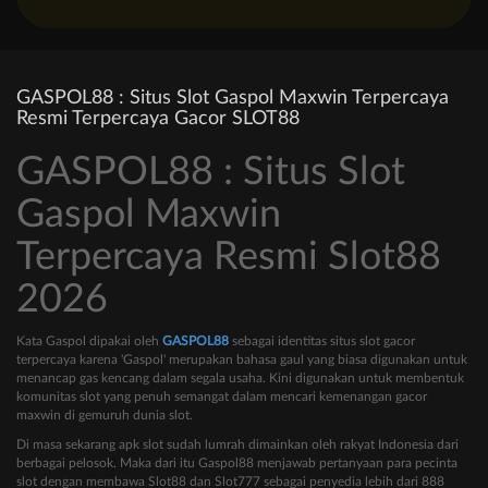
GASPOL88 : Situs Slot Gaspol Maxwin Terpercaya
Resmi Terpercaya Gacor SLOT88
GASPOL88 : Situs Slot
Gaspol Maxwin
Terpercaya Resmi Slot88
2026
Kata Gaspol dipakai oleh
GASPOL88
sebagai identitas situs slot gacor
terpercaya karena 'Gaspol' merupakan bahasa gaul yang biasa digunakan untuk
menancap gas kencang dalam segala usaha. Kini digunakan untuk membentuk
komunitas slot yang penuh semangat dalam mencari kemenangan gacor
maxwin di gemuruh dunia slot.
Di masa sekarang apk slot sudah lumrah dimainkan oleh rakyat Indonesia dari
berbagai pelosok. Maka dari itu Gaspol88 menjawab pertanyaan para pecinta
slot dengan membawa Slot88 dan Slot777 sebagai penyedia lebih dari 888