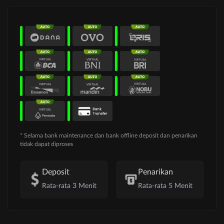
* Selama bank maintenance dan bank offline deposit dan penarikan
tidak dapat diproses
Deposit
Penarikan
Rata-rata 3 Menit
Rata-rata 5 Menit