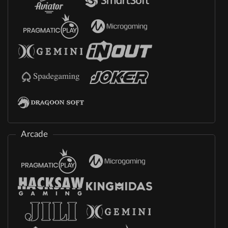
Arcade