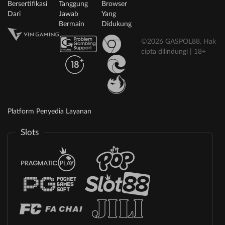
Bersertifikasi
Tanggung
Browser
Dari
Jawab
Yang
Bermain
Didukung
©2026 GASPOL88. Hak
cipta dilindungi | 18+
Platform Penyedia Layanan
Slots