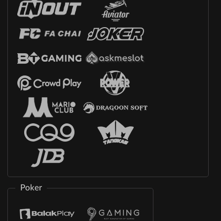
Poker