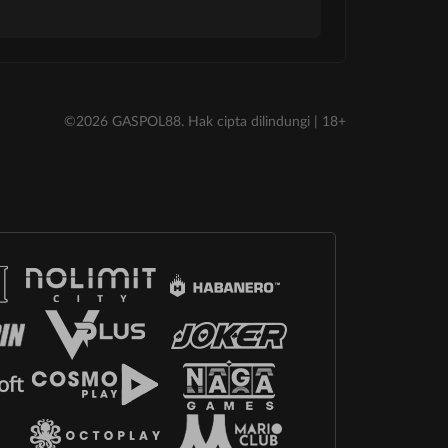
©2026 GASPOL88. Hak cipta dilindungi | 18+