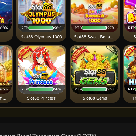
98%
RTP
98%
RTP
97%
RTP
a
Slot88 Olympus 1000
Slot88 Sweet Bonanza 1000
S
95%
RTP
98%
RTP
96%
RTP
Slot88 Wisdom of Athena 1000
Slot88 Princess
Slot88 Gems
T