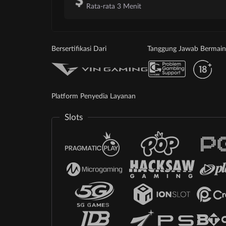
Rata-rata 3 Menit
Bersertifikasi Dari
Tanggung Jawab Bermain
Platform Penyedia Layanan
Slots