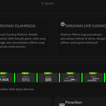
E-Sports
ARUHAN OLAHRAGA
TARUHAN LIVE KASIN
book Gaming Platform Terbaik
Platform Pilihan bagi perusahaan-
rkan lebih banyak game, odds yang
perusahaan terbaik di dunia, dengan
tinggi, dan menyediakan pilihan yang
pilihan variasi game terbanyak
banyak untuk pemain.
arikan tidak dapat diproses
Penarikan