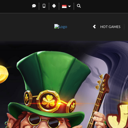
HOT GAMES