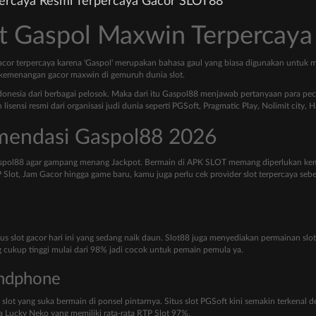
percaya Resmi Terpercaya Gacor SLOT88
t Gaspol Maxwin Terpercaya
t gacor terpercaya karena 'Gaspol' merupakan bahasa gaul yang biasa digunakan untuk
kemenangan gacor maxwin di gemuruh dunia slot.
ndonesia dari berbagai pelosok. Maka dari itu Gaspol88 menjawab pertanyaan para p
 lisensi resmi dari organisasi judi dunia seperti PGSoft, Pragmatic Play, Nolimit cit
omendasi Gaspol88 2026
Gaspol88 agar gampang menang Jackpot. Bermain di APK SLOT memang diperlukan kemah
Slot, Jam Gacor hingga game baru, kamu juga perlu cek provider slot terpercaya sebe
tus slot gacor hari ini yang sedang naik daun. Slot88 juga menyediakan permainan s
 cukup tinggi mulai dari 98% jadi cocok untuk pemain pemula ya.
andphone
slot yang suka bermain di ponsel pintarnya. Situs slot PGSoft kini semakin terkena
a Lucky Neko yang memiliki rata-rata RTP Slot 97%.