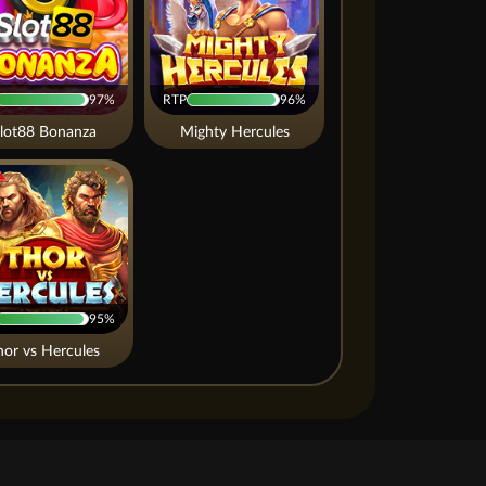
97%
RTP
96%
lot88 Bonanza
Mighty Hercules
95%
hor vs Hercules